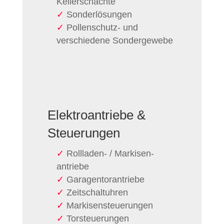
Kellerschächte
Sonder­lösungen
Pollenschutz- und
verschiedene Sonder­gewebe
Elektro­antriebe &
Steuerungen
Rollladen- / Markisen­
antriebe
Garagen­torantriebe
Zeitschalt­uhren
Markisen­steuerungen
Torsteu­erungen