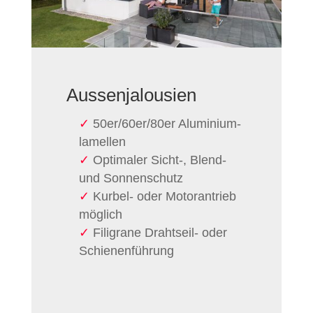
Aussen­jalousien
50er/60er/80er Aluminium­
lamellen
Optimaler Sicht-, Blend-
und Sonnen­schutz
Kurbel- oder Motor­antrieb
möglich
Filigrane Drahtseil- oder
Schienen­führung