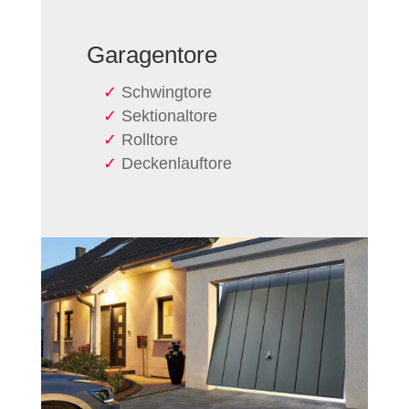
Garagen­tore
Schwingtore
Sektionaltore
Rolltore
Decken­lauftore