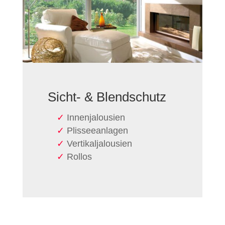
Sicht- & Blend­schutz
Innen­jalousien
Plissee­anlagen
Vertikal­jalousien
Rollos