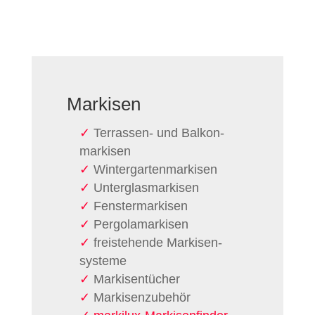
Markisen
Terrassen- und Balkon­
markisen
Wintergarten­markisen
Unterglas­markisen
Fenster­markisen
Pergola­markisen
freistehende Markisen­
systeme
Markisen­tücher
Markisen­zubehör