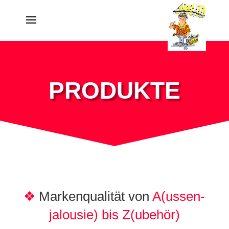
PRODUKTE
❖
Marken­qualität von
A(ussen­
jalousie) bis Z(ubehör)