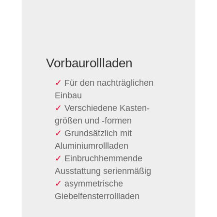
Vorbau­rollladen
Für den nach­träglichen
Einbau
Verschiedene Kasten­
größen und -formen
Grund­sätzlich mit
Aluminium­rollladen
Einbruch­hemmende
Ausstattung serien­mäßig
asymmetrische
Giebelfenster­rollladen